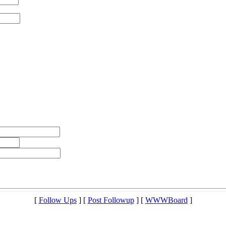
[
Follow Ups
] [
Post Followup
] [
WWWBoard
]